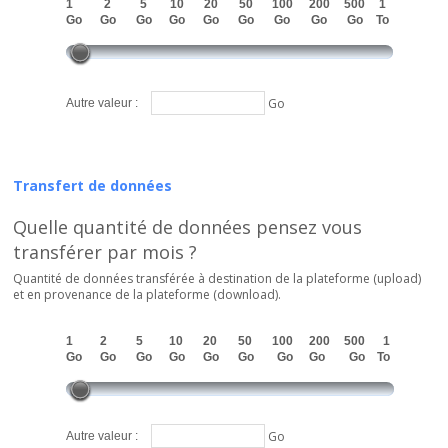
1
2
5
10
20
50
100
200
500
1
Go
Go
Go
Go
Go
Go
Go
Go
Go
To
Go
Autre valeur :
Transfert de données
Quelle quantité de données pensez vous
transférer par mois ?
Quantité de données transférée à destination de la plateforme (upload)
et en provenance de la plateforme (download).
1
2
5
10
20
50
100
200
500
1
Go
Go
Go
Go
Go
Go
Go
Go
Go
To
Go
Autre valeur :