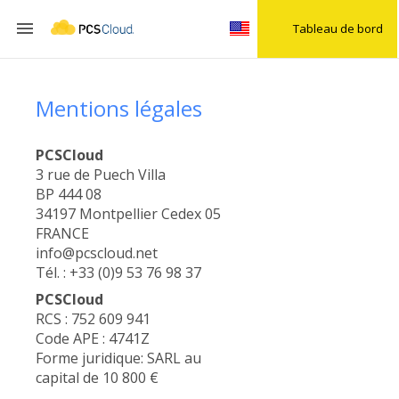

Tableau de bord
Mentions légales
PCSCloud
3 rue de Puech Villa
BP 444 08
34197 Montpellier Cedex 05
FRANCE
info@pcscloud.net
Tél. : +33 (0)9 53 76 98 37
PCSCloud
RCS : 752 609 941
Code APE : 4741Z
Forme juridique: SARL au
capital de 10 800 €