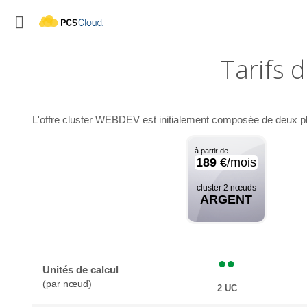

Tarifs 
L'offre cluster WEBDEV est initialement composée de deux pla
à partir de
189
€/mois
cluster 2 nœuds
ARGENT
Unités de calcul
(par nœud)
2 UC