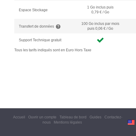
1 Go inclus puis
Espace Stockage
0,79 € / Go
100 Go inclus
par mois
Transfert de données
puis 0,06 € / Go
Support Technique gratuit
Tous les tarifs indiqués sont en Euro Hors Taxe
Accueil
Ouvrir un compte
Tableau de bord
Guides
Contactez-
nous
Mentions légales